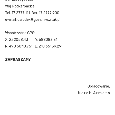
Woj. Podkarpackie
Tel. 17 2777 111, fax. 17 2777 900
e-mail: osrodek@gosir.frysztak.pl
Współrzędne GPS:
X: 222058,43 Y: 688083,31
N: 490 50’10.75’ E: 210 36’ 59.29’
ZAPRASZAMY
Opracowanie:
M a r e k A r m a t a