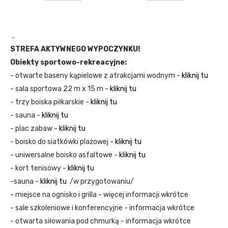
..
STREFA AKTYWNEGO WYPOCZYNKU!
Obiekty sportowo-rekreacyjne:
- otwarte baseny kąpielowe z atrakcjami wodnym -
kliknij tu
- sala sportowa 22 m x 15 m -
kliknij tu
- trzy boiska piłkarskie -
kliknij tu
- sauna -
kliknij tu
- plac zabaw -
kliknij tu
- boisko do siatkówki plażowej -
kliknij tu
- uniwersalne boisko asfaltowe -
kliknij tu
- kort tenisowy -
kliknij tu
-sauna -
kliknij tu
/w przygotowaniu/
- miejsce na ognisko i grilla - więcej informacji wkrótce
- sale szkoleniowe i konferencyjne - informacja wkrótce
- otwarta siłowania pod chmurką - informacja wkrótce