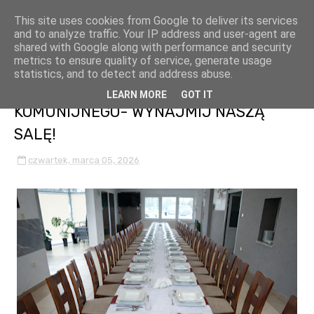
This site uses cookies from Google to deliver its services
and to analyze traffic. Your IP address and user-agent are
shared with Google along with performance and security
metrics to ensure quality of service, generate usage
WYJĄTKOWA PRZESTRZEŃ NA
statistics, and to detect and address abuse.
ORGANIZACJĘ PRZYJĘCIA
LEARN MORE
GOT IT
KOMUNIJNEGO- WYNAJMIJ NASZĄ
SALĘ!
czwartek, marca 05, 2026