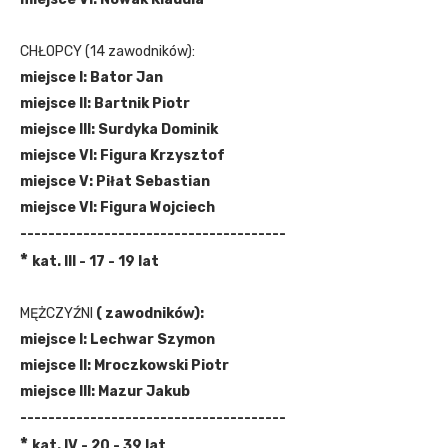
CHŁOPCY (14 zawodników):
miejsce I: Bator Jan
miejsce II: Bartnik Piotr
miejsce III: Surdyka Dominik
miejsce VI: Figura Krzysztof
miejsce V: Piłat Sebastian
miejsce VI:
Figura Wojciech
--------------------------------------
*
k
at. III -
17 - 19 lat
MĘŻCZYŹNI
( zawodników):
miejsce I: Lechwar Szymon
miejsce II: Mroczkowski Piotr
miejsce III: Mazur Jakub
--------------------------------------
*
kat. IV - 20 - 39 lat