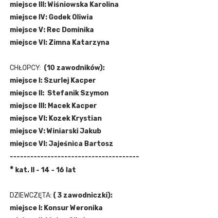
miejsce III: Wiśniowska Karolina
miejsce IV: Godek Oliwia
miejsce V: Rec Dominika
miejsce VI: Zimna Katarzyna
CHŁOPCY:
(10 zawodników):
miejsce I: Szurlej Kacper
miejsce II: Stefanik Szymon
miejsce III: Macek Kacper
miejsce VI: Kozek Krystian
miejsce V: Winiarski Jakub
miejsce VI: Jajeśnica Bartosz
--------------------------------------
*
k
at. II -
14 - 16 lat
DZIEWCZĘTA:
( 3 zawodniczki):
miejsce I: Konsur Weronika