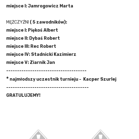
miejsce I: Jamrogowicz Marta
MĘŻCZYŹNI
( 5 zawodników):
miejsce I: Piękoś Albert
miejsce II: Dybaś Robert
miejsce
III: Rec Robert
miejsce IV: Stadnicki Kazimierz
miejsce V: Ziarnik Jan
-------------------------------------
*
n
ajmłodszy uczestnik turnieju -
Kacper Szurlej
--------------------------------------
GRATULUJEMY!