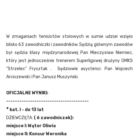
W zmaganiach tenisistów stołowych w sumie udział wzięło
blisko 63 zawodniczki i zawodników. Sędzią głównym zawodów
był sędzia klasy międzynarodowej Pan Mieczysław Niemiec,
który jest jednocześnie trenerem Superligowej drużyny GMKS
"Strzelec" Frysztak . Sędziowie asystenci: Pan Wojciech
Arciszewski i Pan Janusz Muszyński.
OFICJALNE WYNIKI:
--------------------------------------
*
kat. I - do
13 lat
DZIEWCZĘTA:
( 6 zawodniczek):
miejsce I: Wątor Oliwia
miejsce II: Konsur Weronika