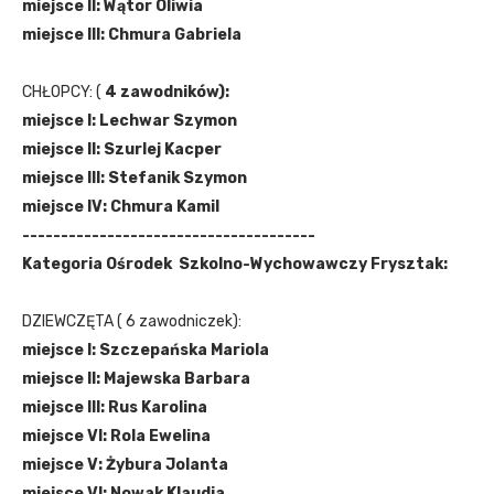
miejsce II: Wątor Oliwia
miejsce III: Chmura Gabriela
CHŁOPCY: (
4 zawodników):
miejsce I: Lechwar Szymon
miejsce II: Szurlej Kacper
miejsce III: Stefanik Szymon
miejsce IV: Chmura Kamil
--------------------------------------
Kategoria Ośrodek Szkolno-Wychowawczy Frysztak:
DZIEWCZĘTA ( 6 zawodniczek):
miejsce I: Szczepańska Mariola
miejsce II: Majewska Barbara
miejsce III: Rus Karolina
miejsce VI: Rola Ewelina
miejsce V: Żybura Jolanta
miejsce VI: Nowak Klaudia