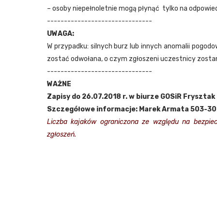
– osoby niepełnoletnie mogą płynąć tylko na odpowied
-------------------------------
UWAGA:
W przypadku: silnych burz lub innych anomalii pog
zostać odwołana, o czym zgłoszeni uczestnicy zosta
-------------------------------
WAŻNE
Zapisy do 26.07.2018 r.
w biurze GOSiR Frysztak l
Szczegółowe informacje: Marek Armata 503-3
Liczba kajaków ograniczona ze względu na bezpiec
zgłoszeń.