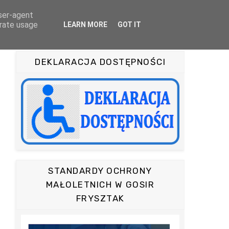
user-agent
OFERTA
TURYSTYKA
KAMERA ON-LINE
erate usage
LEARN MORE
GOT IT
DEKLARACJA DOSTĘPNOŚCI
STANDARDY OCHRONY
MAŁOLETNICH W GOSIR
FRYSZTAK