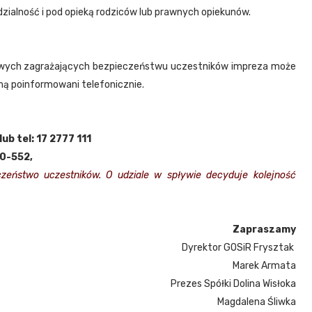
zialność i pod opieką rodziców lub prawnych opiekunów.
odowych zagrażających bezpieczeństwu uczestników impreza może
ną poinformowani telefonicznie.
ub tel:
17 2777 111
00-552,
zeństwo uczestników. O udziale w spływie decyduje kolejność
Zapraszamy
Dyrektor GOSiR Frysztak
Marek Armata
Prezes Spółki Dolina Wisłoka
Magdalena Śliwka