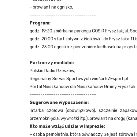
- prowiant na ognisko,
-------------------------------
Program:
godz. 19:30 zbiórka na parkingu GOSiR Frysztak, ul. S
godz. 20:00 start spływu z Wojkówki do Frysztaka 11 
godz. 23:00 ognisko z pieczeniem kiełbasek na przysta
-------------------------------
Partnerzy medialni:
Polskie Radio Rzeszów,
Regionalny Serwis Sportowych wieści RZEsport.pl
Portal Mieszkańców dla Mieszkańców Gminy Frysztak:
-------------------------------
Sugerowane wyposażenie:
latarka czołowa (obowiązkowo), szczelnie zapakow
przemoknięcia, wywrotki itp.), prowiant na drogę (kana
Kto może wziąć udział w imprezie:
– osoba pełnoletnia, która oświadczy, że jest zdrowa