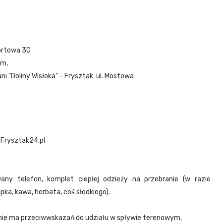
portowa 30
km,
ni "Doliny Wisłoka" - Frysztak ul. Mostowa
 Frysztak24.pl
any telefon, komplet ciepłej odzieży na przebranie (w razie
pka, kawa, herbata, coś słodkiego).
 i nie ma przeciwwskazań do udziału w spływie terenowym,