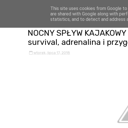
This site uses cookies from Google to d
are shared with Google along with perf
statistics, and to detect and address 
NOCNY SPŁYW KAJAKOWY S
survival, adrenalina i przy
wtorek, lipca 17, 2018