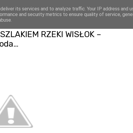
eliver its services and to analyze traffic. Your IP address and 
HOME
OŚRODEK
ormance and security metrics to ensure quality of service, gen
abuse.
ZLAKIEM RZEKI WISŁOK –
goda…