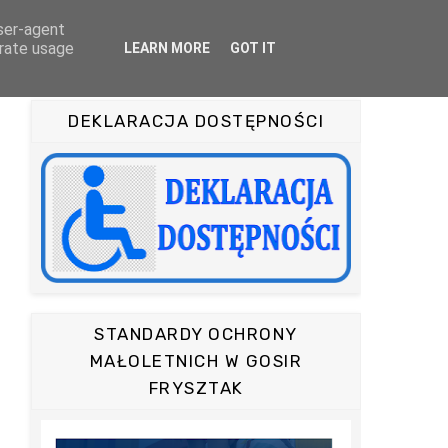
user-agent
OFERTA
TURYSTYKA
KAMERA ON-LINE
erate usage
LEARN MORE
GOT IT
DEKLARACJA DOSTĘPNOŚCI
STANDARDY OCHRONY
MAŁOLETNICH W GOSIR
FRYSZTAK