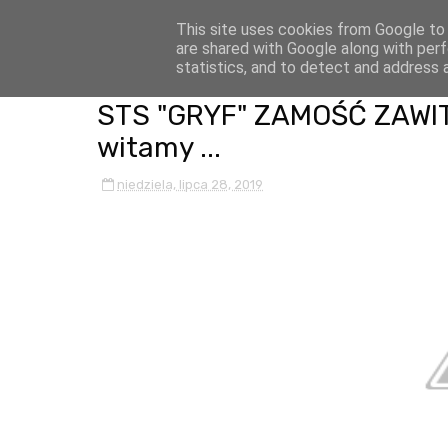
This site uses cookies from Google to d
are shared with Google along with perf
statistics, and to detect and address 
STS "GRYF" ZAMOŚĆ ZAWIT
witamy ...
niedziela, lipca 28, 2019