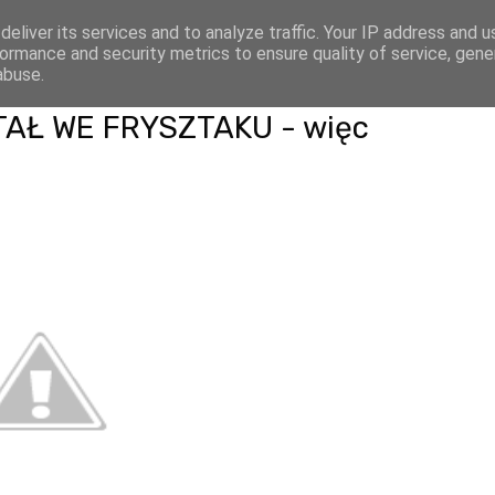
eliver its services and to analyze traffic. Your IP address and 
HOME
OŚRODEK
ormance and security metrics to ensure quality of service, gen
abuse.
AŁ WE FRYSZTAKU - więc