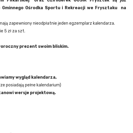
i Piłkarskiej" oraz Czirliderek GOSiR Frysztak są już
e Gminnego Ośrodka Sportu i Rekreacji we Frysztaku na
ak mają zapewniony nieodpłatnie jeden egzemplarz kalendarza.
e 5 zł za szt.
oroczny prezent swoim bliskim.
awiamy wygląd kalendarza,
rze posiadają pełne kalendarium)
tanowi wersje projektową.