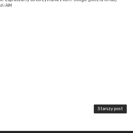
d i AIM
Starszy post