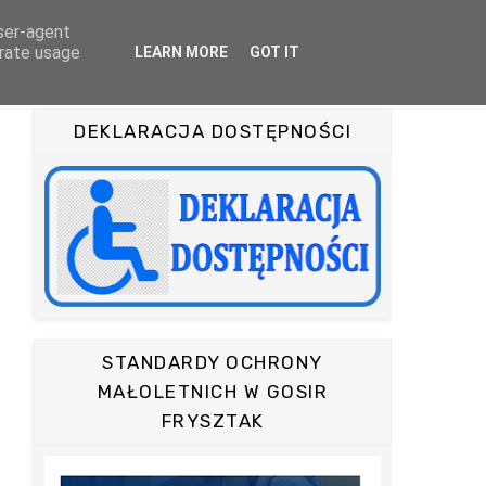
user-agent
OFERTA
TURYSTYKA
KAMERA ON-LINE
erate usage
LEARN MORE
GOT IT
DEKLARACJA DOSTĘPNOŚCI
STANDARDY OCHRONY
MAŁOLETNICH W GOSIR
FRYSZTAK