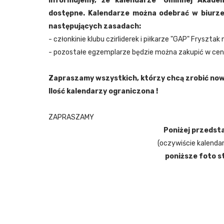
Informujemy, że kalendarze "Gminnej Akademi
dostępne. Kalendarze można odebrać w biurz
następujących zasadach:
- członkinie klubu czirliderek i piłkarze "GAP" Fryszt
- pozostałe egzemplarze będzie można zakupić w ceni
Zapraszamy wszystkich, którzy chcą zrobić now
Ilość kalendarzy ograniczona !
ZAPRASZAMY
Poniżej przedst
(oczywiście kalenda
poniższe foto s