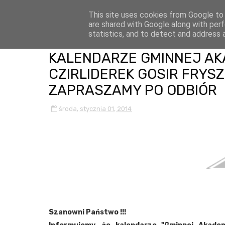
This site uses cookies from Google to d
are shared with Google along with perf
statistics, and to detect and address 
KALENDARZE GMINNEJ AKA
CZIRLIDEREK GOSIR FRYSZ
ZAPRASZAMY PO ODBIÓR
środa, stycznia 01, 2014
Szanowni Państwo !!!